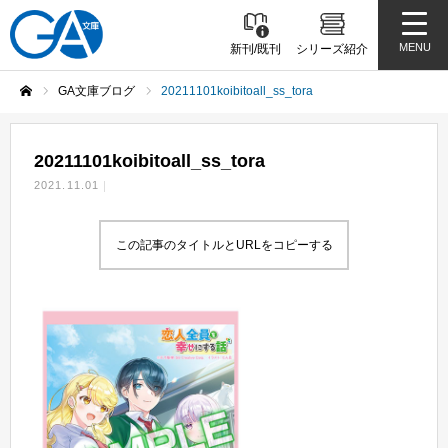
MENU
新刊/既刊
シリーズ紹介
GA文庫ブログ
20211101koibitoall_ss_tora
ホーム
20211101koibitoall_ss_tora
2021.11.01
この記事のタイトルとURLをコピーする