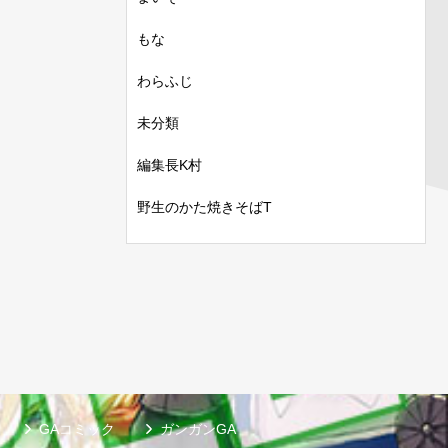
もな
わらふじ
未分類
編集長K村
野生のかた焼きそばT
GAコミック
ガンガンGA