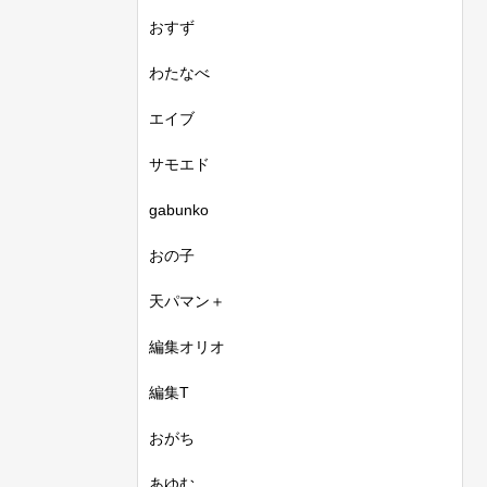
おすず
わたなべ
エイブ
サモエド
gabunko
おの子
天パマン＋
編集オリオ
編集T
おがち
あゆむ