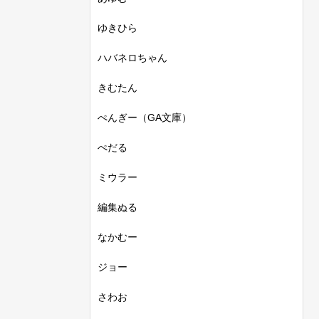
ゆきひら
ハバネロちゃん
きむたん
ぺんぎー（GA文庫）
ぺだる
ミウラー
編集ぬる
なかむー
ジョー
さわお