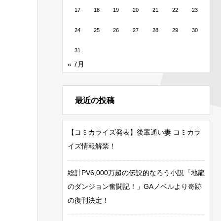
17
18
19
20
21
22
23
24
25
26
27
28
29
30
31
« 7月
最近の投稿
【コミカライズ発表】後輩通い妻 コミカラ
イズ情報解禁！
総計PV6,000万超の伝説的なろう小説「地龍
のダンジョン奮闘記！」GAノベルより奇跡
の復刊決定！