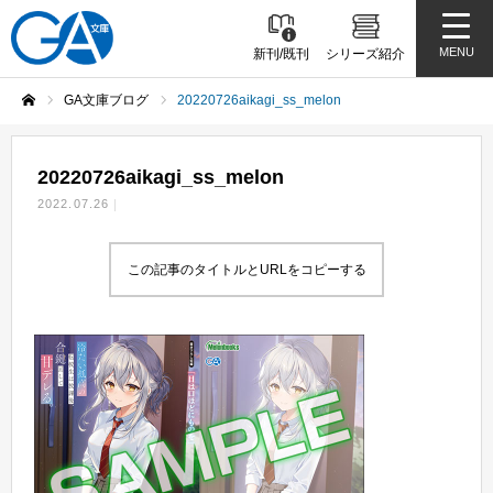
MENU
新刊/既刊
シリーズ紹介
GA文庫ブログ
20220726aikagi_ss_melon
ホーム
20220726aikagi_ss_melon
2022.07.26
この記事のタイトルとURLをコピーする