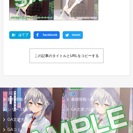
はてブ
facebook
tweet
この記事のタイトルとURLをコピーする
新刊情報
書籍情報一覧
シリーズ紹介
GA文庫ブログ
GA文庫大賞
GAノベル
GAコミック
ガンガンGA