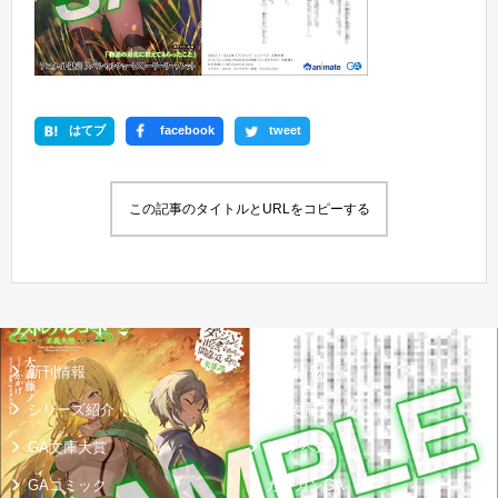
はてブ
facebook
tweet
この記事のタイトルとURLをコピーする
新刊情報
書籍情報一覧
シリーズ紹介
GA文庫ブログ
GA文庫大賞
GAノベル
GAコミック
ガンガンGA