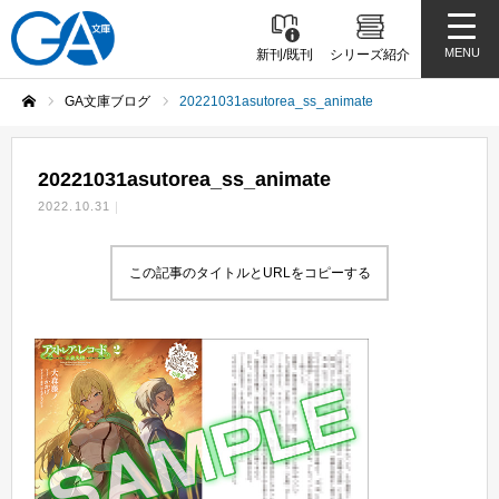
MENU
新刊/既刊
シリーズ紹介
GA文庫ブログ
20221031asutorea_ss_animate
ホーム
20221031asutorea_ss_animate
2022.10.31
この記事のタイトルとURLをコピーする