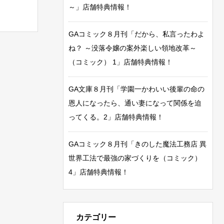
～」店舗特典情報！
GAコミック８月刊「だから、私言ったわよ
ね？ ～没落令嬢の案外楽しい領地改革～
（コミック） 1」店舗特典情報！
GA文庫８月刊「学園一かわいい後輩の命の
恩人になったら、通い妻になって関係を迫
ってくる。2」店舗特典情報！
GAコミック８月刊「きのした魔法工務店 異
世界工法で最強の家づくりを（コミック）
4」店舗特典情報！
カテゴリー