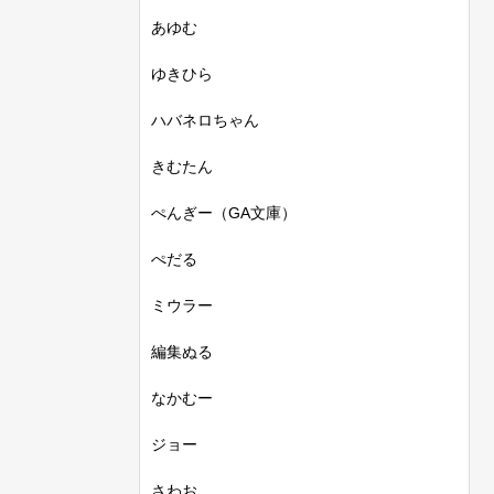
あゆむ
ゆきひら
ハバネロちゃん
きむたん
ぺんぎー（GA文庫）
ぺだる
ミウラー
編集ぬる
なかむー
ジョー
さわお