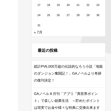
17
18
19
20
21
22
23
24
25
26
27
28
29
30
31
« 7月
最近の投稿
総計PV6,000万超の伝説的なろう小説「地龍
のダンジョン奮闘記！」GAノベルより奇跡
の復刊決定！
GAノベル８月刊「アプリ『異世界ポイン
ト』で楽しい副業生活 ～貯めたポイント
は現実でお金や様々な特典に交換出来ます