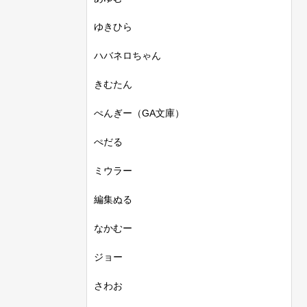
ゆきひら
ハバネロちゃん
きむたん
ぺんぎー（GA文庫）
ぺだる
ミウラー
編集ぬる
なかむー
ジョー
さわお