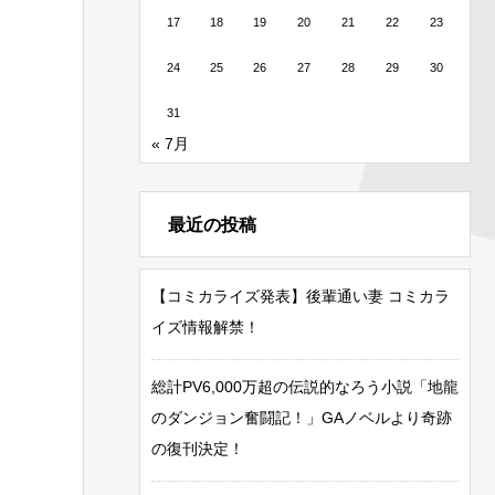
17
18
19
20
21
22
23
24
25
26
27
28
29
30
31
« 7月
最近の投稿
【コミカライズ発表】後輩通い妻 コミカラ
イズ情報解禁！
総計PV6,000万超の伝説的なろう小説「地龍
のダンジョン奮闘記！」GAノベルより奇跡
の復刊決定！