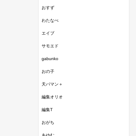
おすず
わたなべ
エイブ
サモエド
gabunko
おの子
天パマン＋
編集オリオ
編集T
おがち
あゆむ