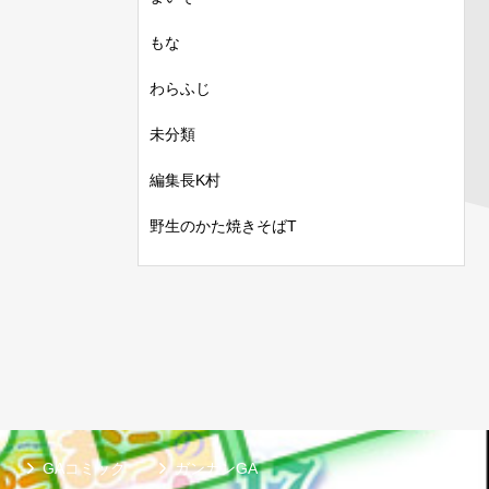
もな
わらふじ
未分類
編集長K村
野生のかた焼きそばT
GAコミック
ガンガンGA