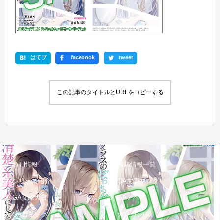
はてブ
facebook
tweet
この記事のタイトルとURLをコピーする
新刊情報
書籍情報一覧
シリーズ紹介
GA文庫ブログ
GA文庫大賞
GAノベル
GAコミック
ガンガンGA