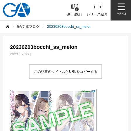
MENU
新刊/既刊
シリーズ紹介
GA文庫ブログ
20230203bocchi_ss_melon
ホーム
20230203bocchi_ss_melon
2023.02.03
この記事のタイトルとURLをコピーする