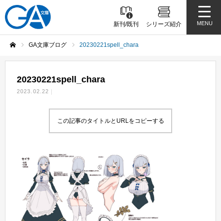
MENU
新刊/既刊
シリーズ紹介
GA文庫ブログ
20230221spell_chara
ホーム
20230221spell_chara
2023.02.22
この記事のタイトルとURLをコピーする