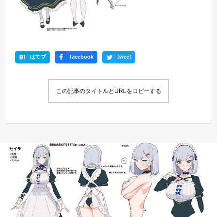
はてブ
facebook
tweet
この記事のタイトルとURLをコピーする
新刊情報
書籍情報一覧
シリーズ紹介
GA文庫ブログ
GA文庫大賞
GAノベル
GAコミック
ガンガンGA