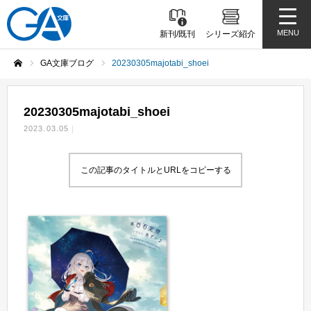
MENU
新刊/既刊
シリーズ紹介
GA文庫ブログ
20230305majotabi_shoei
ホーム
20230305majotabi_shoei
2023.03.05
この記事のタイトルとURLをコピーする