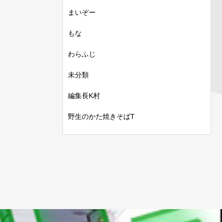
まいぞー
もな
わらふじ
未分類
編集長K村
野生のかた焼きそばT