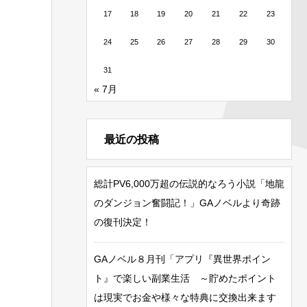
17
18
19
20
21
22
23
24
25
26
27
28
29
30
31
« 7月
最近の投稿
総計PV6,000万超の伝説的なろう小説「地龍
のダンジョン奮闘記！」GAノベルより奇跡
の復刊決定！
GAノベル８月刊「アプリ『異世界ポイン
ト』で楽しい副業生活 ～貯めたポイント
は現実でお金や様々な特典に交換出来ます