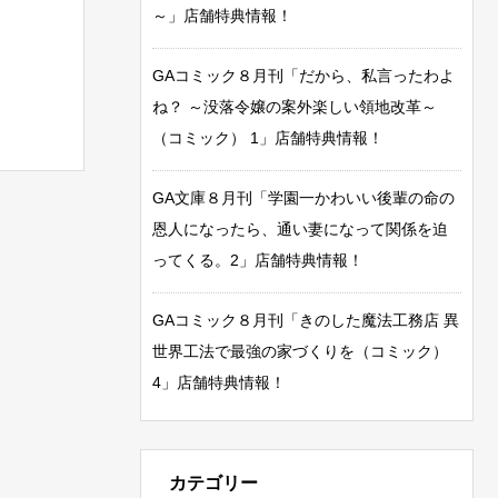
～」店舗特典情報！
GAコミック８月刊「だから、私言ったわよ
ね？ ～没落令嬢の案外楽しい領地改革～
（コミック） 1」店舗特典情報！
GA文庫８月刊「学園一かわいい後輩の命の
恩人になったら、通い妻になって関係を迫
ってくる。2」店舗特典情報！
GAコミック８月刊「きのした魔法工務店 異
世界工法で最強の家づくりを（コミック）
4」店舗特典情報！
カテゴリー