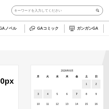
GAノベル
GAコミック
ガンガンGA
2026年8月
月
火
水
木
金
土
日
00px
1
2
3
4
5
6
7
8
9
10
11
12
13
14
15
16