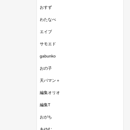
おすず
わたなべ
エイブ
サモエド
gabunko
おの子
天パマン＋
編集オリオ
編集T
おがち
あゆむ