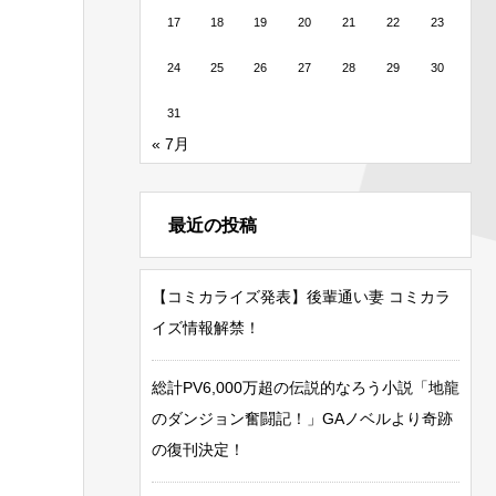
17
18
19
20
21
22
23
24
25
26
27
28
29
30
31
« 7月
最近の投稿
【コミカライズ発表】後輩通い妻 コミカラ
イズ情報解禁！
総計PV6,000万超の伝説的なろう小説「地龍
のダンジョン奮闘記！」GAノベルより奇跡
の復刊決定！