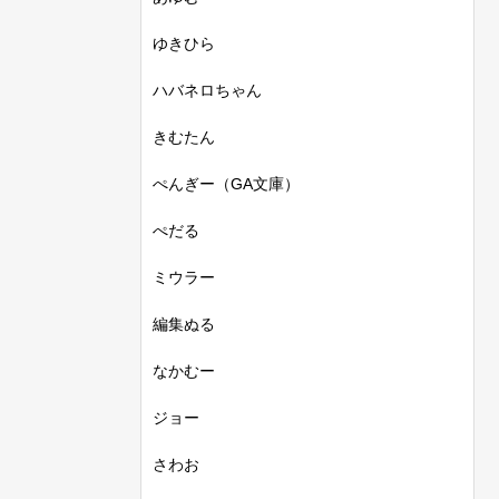
ゆきひら
ハバネロちゃん
きむたん
ぺんぎー（GA文庫）
ぺだる
ミウラー
編集ぬる
なかむー
ジョー
さわお