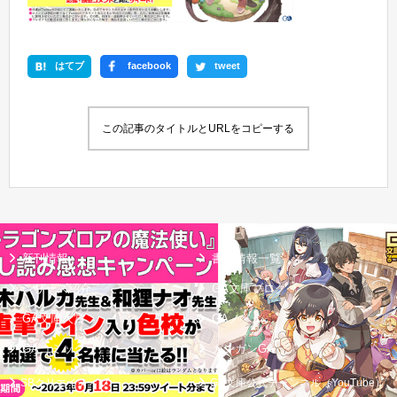
はてブ
facebook
tweet
この記事のタイトルとURLをコピーする
新刊情報
書籍情報一覧
シリーズ紹介
GA文庫ブログ
GA文庫大賞
GAノベル
GAコミック
ガンガンGA
SBクリエイティブ
GA文庫公式チャンネル（YouTube）