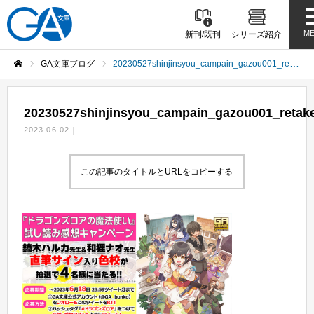
M
新刊/既刊
シリーズ紹介
GA文庫ブログ
20230527shinjinsyou_campain_gazou001_retake001
ホーム
20230527shinjinsyou_campain_gazou001_retak
2023.06.02
この記事のタイトルとURLをコピーする