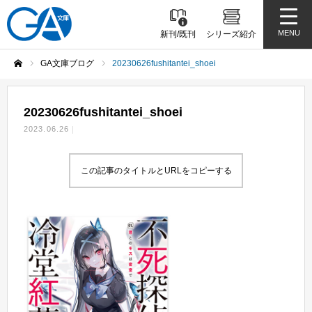
MENU
新刊/既刊
シリーズ紹介
GA文庫ブログ
20230626fushitantei_shoei
ホーム
20230626fushitantei_shoei
2023.06.26
この記事のタイトルとURLをコピーする