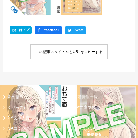
はてブ
facebook
tweet
この記事のタイトルとURLをコピーする
新刊情報
書籍情報一覧
シリーズ紹介
GA文庫ブログ
GA文庫大賞
GAノベル
GAコミック
ガンガンGA