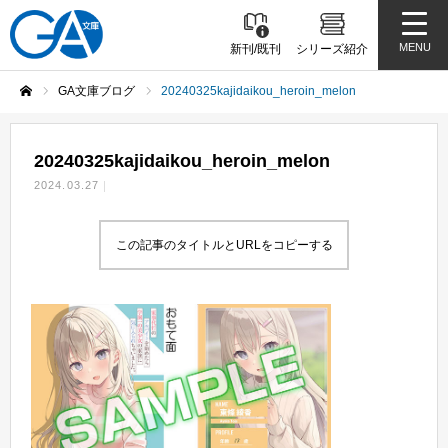
MENU
新刊/既刊
シリーズ紹介
GA文庫ブログ
20240325kajidaikou_heroin_melon
ホーム
20240325kajidaikou_heroin_melon
2024.03.27
この記事のタイトルとURLをコピーする