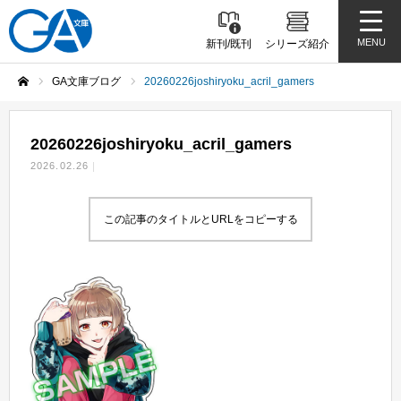
MENU
新刊/既刊
シリーズ紹介
GA文庫ブログ
20260226joshiryoku_acril_gamers
ホーム
20260226joshiryoku_acril_gamers
2026.02.26
この記事のタイトルとURLをコピーする