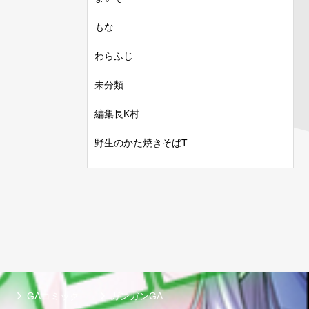
もな
わらふじ
未分類
編集長K村
野生のかた焼きそばT
GAコミック
ガンガンGA