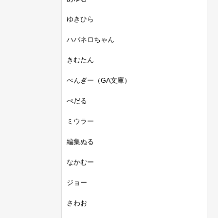
ゆきひら
ハバネロちゃん
きむたん
ぺんぎー（GA文庫）
ぺだる
ミウラー
編集ぬる
なかむー
ジョー
さわお