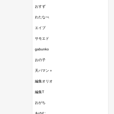
おすず
わたなべ
エイブ
サモエド
gabunko
おの子
天パマン＋
編集オリオ
編集T
おがち
あゆむ