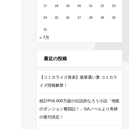
17
18
19
20
21
22
23
24
25
26
27
28
29
30
31
« 7月
最近の投稿
【コミカライズ発表】後輩通い妻 コミカラ
イズ情報解禁！
総計PV6,000万超の伝説的なろう小説「地龍
のダンジョン奮闘記！」GAノベルより奇跡
の復刊決定！