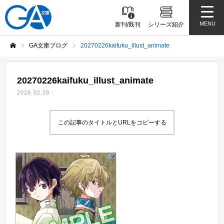
MENU
新刊/既刊
シリーズ紹介
GA文庫ブログ
20270226kaifuku_illust_animate
ホーム
20270226kaifuku_illust_animate
2026.02.28
この記事のタイトルとURLをコピーする