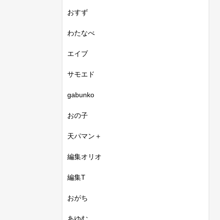
おすず
わたなべ
エイブ
サモエド
gabunko
おの子
天パマン＋
編集オリオ
編集T
おがち
あゆむ