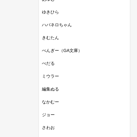
ゆきひら
ハバネロちゃん
きむたん
ぺんぎー（GA文庫）
ぺだる
ミウラー
編集ぬる
なかむー
ジョー
さわお