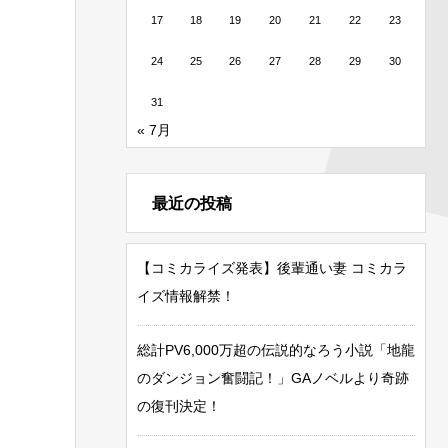
17
18
19
20
21
22
23
24
25
26
27
28
29
30
31
« 7月
最近の投稿
【コミカライズ発表】後輩通い妻 コミカラ
イズ情報解禁！
総計PV6,000万超の伝説的なろう小説「地龍
のダンジョン奮闘記！」GAノベルより奇跡
の復刊決定！