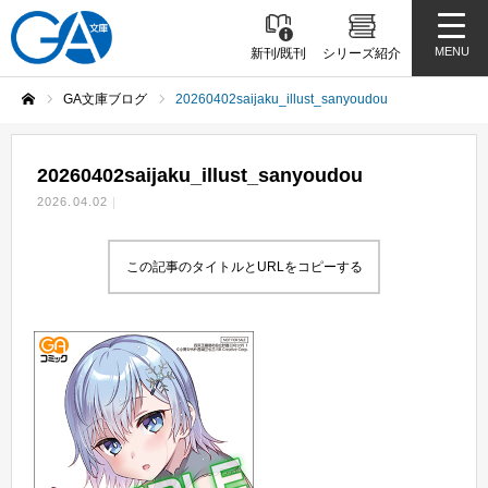
MENU
新刊/既刊
シリーズ紹介
GA文庫ブログ
20260402saijaku_illust_sanyoudou
ホーム
20260402saijaku_illust_sanyoudou
2026.04.02
この記事のタイトルとURLをコピーする