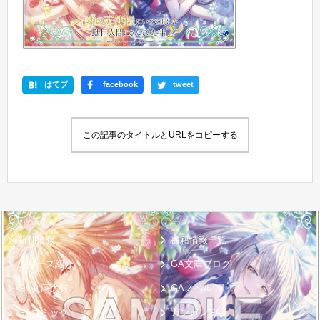
はてブ
facebook
tweet
この記事のタイトルとURLをコピーする
新刊情報
書籍情報一覧
シリーズ紹介
GA文庫ブログ
GA文庫大賞
GAノベル
GAコミック
ガンガンGA