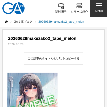
MENU
新刊/既刊
シリーズ紹介
GA文庫ブログ
20260629makezako2_tape_melon
ホーム
20260629makezako2_tape_melon
2026.06.29
この記事のタイトルとURLをコピーする