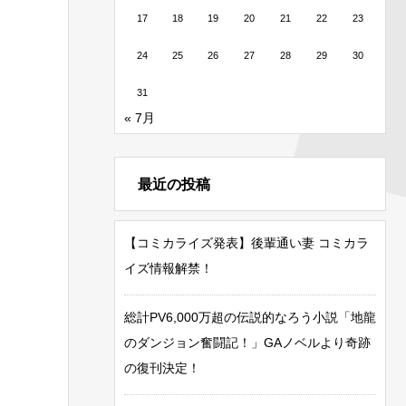
17
18
19
20
21
22
23
24
25
26
27
28
29
30
31
« 7月
最近の投稿
【コミカライズ発表】後輩通い妻 コミカラ
イズ情報解禁！
総計PV6,000万超の伝説的なろう小説「地龍
のダンジョン奮闘記！」GAノベルより奇跡
の復刊決定！