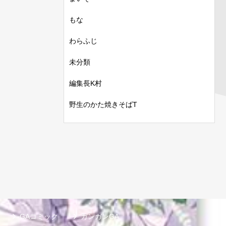
もな
わらふじ
未分類
編集長K村
野生のかた焼きそばT
GAコミック
ガンガンGA