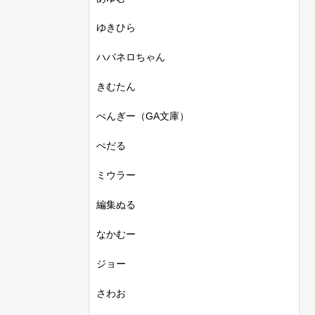
ゆきひら
ハバネロちゃん
きむたん
ぺんぎー（GA文庫）
ぺだる
ミウラー
編集ぬる
なかむー
ジョー
さわお