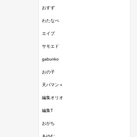
おすず
わたなべ
エイブ
サモエド
gabunko
おの子
天パマン＋
編集オリオ
編集T
おがち
あゆむ