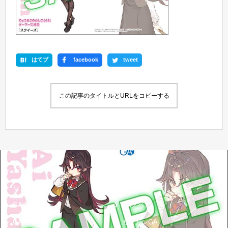
はてブ
facebook
tweet
この記事のタイトルとURLをコピーする
新刊情報
書籍情報一覧
シリーズ紹介
GA文庫ブログ
GA文庫大賞
GAノベル
GAコミック
ガンガンGA