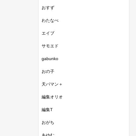
おすず
わたなべ
エイブ
サモエド
gabunko
おの子
天パマン＋
編集オリオ
編集T
おがち
あゆむ