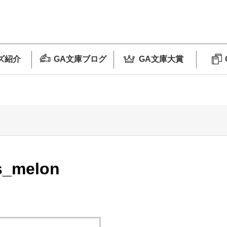
ズ紹介
GA文庫ブログ
GA文庫大賞
s_melon