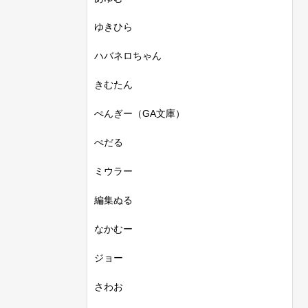
ゆきひら
ハバネロちゃん
きむたん
ぺんぎー（GA文庫）
ぺだる
ミウラー
編集ぬる
なかむー
ジョー
さわお