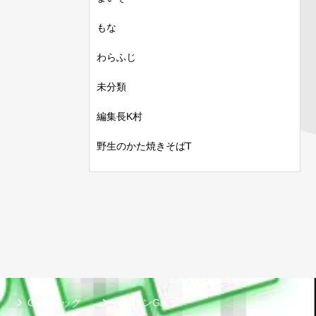
もな
わらふじ
未分類
編集長K村
野生のかた焼きそばT
GAコミック
ガンガンGA