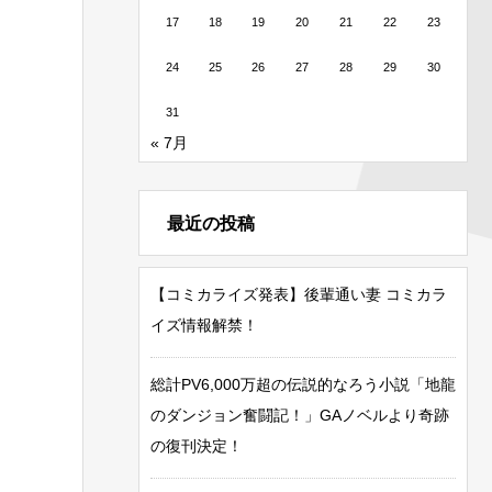
17
18
19
20
21
22
23
24
25
26
27
28
29
30
31
« 7月
最近の投稿
【コミカライズ発表】後輩通い妻 コミカラ
イズ情報解禁！
総計PV6,000万超の伝説的なろう小説「地龍
のダンジョン奮闘記！」GAノベルより奇跡
の復刊決定！