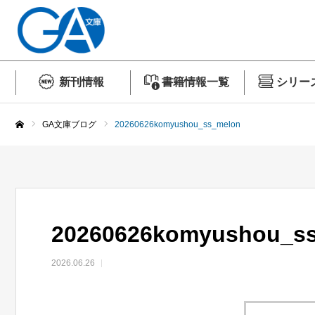
新刊情報
書籍情報一覧
シリー
GA文庫ブログ
20260626komyushou_ss_melon
ホーム
20260626komyushou_s
2026.06.26