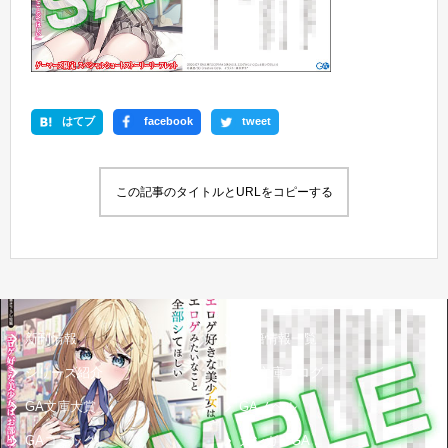
はてブ
facebook
tweet
この記事のタイトルとURLをコピーする
新刊情報
書籍情報一覧
シリーズ紹介
GA文庫ブログ
GA文庫大賞
GAノベル
GAコミック
ガンガンGA