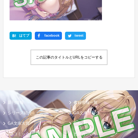
はてブ
facebook
tweet
この記事のタイトルとURLをコピーする
新刊情報
書籍情報一覧
シリーズ紹介
GA文庫ブログ
GA文庫大賞
GAノベル
GAコミック
ガンガンGA