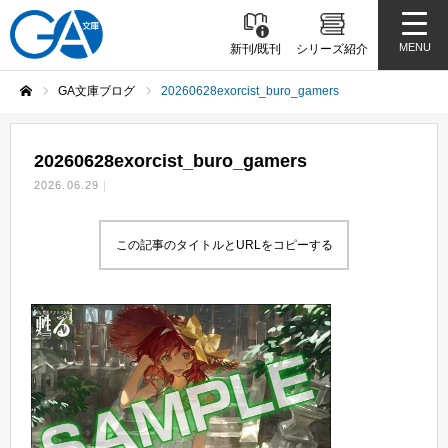
MENU
新刊/既刊
シリーズ紹介
GA文庫ブログ
20260628exorcist_buro_gamers
ホーム
20260628exorcist_buro_gamers
2026.06.29
この記事のタイトルとURLをコピーする