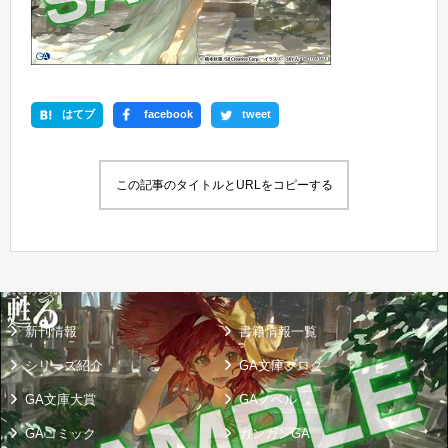
はてブ
facebook
tweet
この記事のタイトルとURLをコピーする
新刊情報
書籍情報一覧
シリーズ紹介
GA文庫ブログ
GA文庫大賞
GAノベル
GAコミック
ガンガンGA