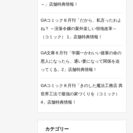
～」店舗特典情報！
GAコミック８月刊「だから、私言ったわよ
ね？ ～没落令嬢の案外楽しい領地改革～
（コミック） 1」店舗特典情報！
GA文庫８月刊「学園一かわいい後輩の命の
恩人になったら、通い妻になって関係を迫
ってくる。2」店舗特典情報！
GAコミック８月刊「きのした魔法工務店 異
世界工法で最強の家づくりを（コミック）
4」店舗特典情報！
カテゴリー