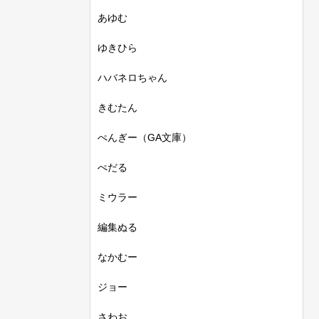
あゆむ
ゆきひら
ハバネロちゃん
きむたん
ぺんぎー（GA文庫）
ぺだる
ミウラー
編集ぬる
なかむー
ジョー
さわお