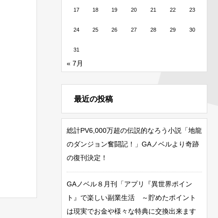
17
18
19
20
21
22
23
24
25
26
27
28
29
30
31
« 7月
最近の投稿
総計PV6,000万超の伝説的なろう小説「地龍
のダンジョン奮闘記！」GAノベルより奇跡
の復刊決定！
GAノベル８月刊「アプリ『異世界ポイン
ト』で楽しい副業生活 ～貯めたポイント
は現実でお金や様々な特典に交換出来ます