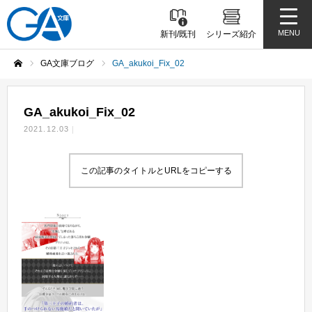
MENU
新刊/既刊
シリーズ紹介
GA文庫ブログ
GA_akukoi_Fix_02
ホーム
GA_akukoi_Fix_02
2021.12.03
この記事のタイトルとURLをコピーする