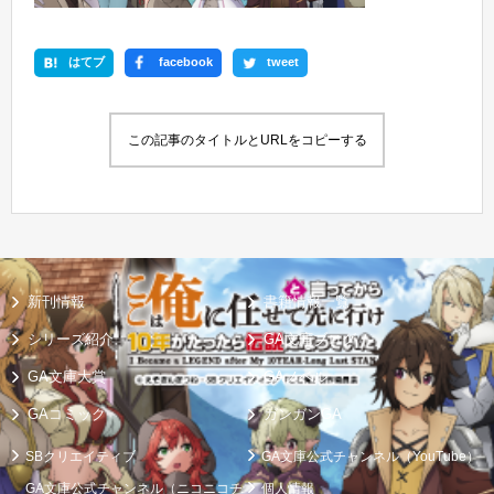
はてブ
facebook
tweet
この記事のタイトルとURLをコピーする
新刊情報
書籍情報一覧
シリーズ紹介
GA文庫ブログ
GA文庫大賞
GAノベル
GAコミック
ガンガンGA
SBクリエイティブ
GA文庫公式チャンネル（YouTube）
GA文庫公式チャンネル（ニコニコチ
個人情報