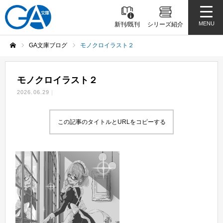
MENU
新刊/既刊
シリーズ紹介
GA文庫ブログ
モノクロイラスト２
ホーム
モノクロイラスト２
2026.06.29
この記事のタイトルとURLをコピーする