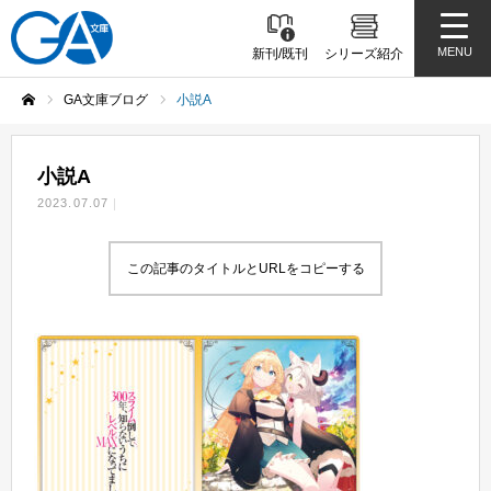
MENU
新刊/既刊
シリーズ紹介
GA文庫ブログ
小説A
ホーム
小説A
2023.07.07
この記事のタイトルとURLをコピーする