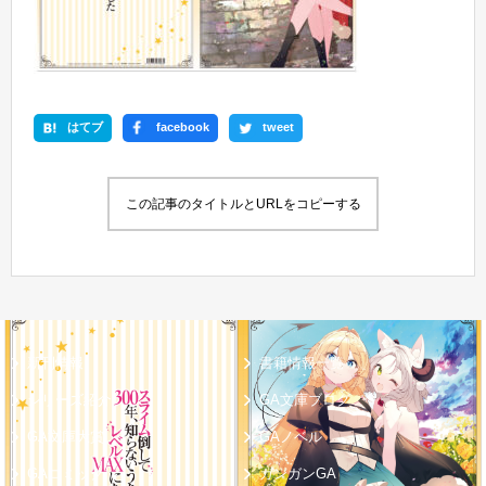
はてブ
facebook
tweet
この記事のタイトルとURLをコピーする
新刊情報
書籍情報一覧
シリーズ紹介
GA文庫ブログ
GA文庫大賞
GAノベル
GAコミック
ガンガンGA