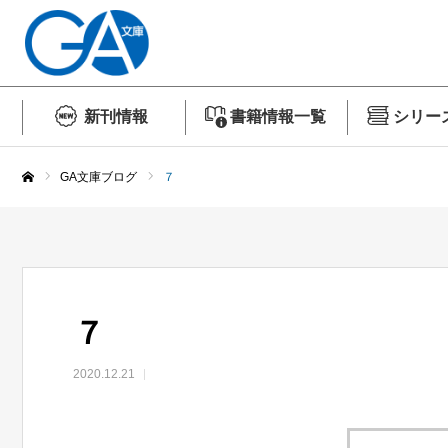
新刊情報
書籍情報一覧
シリー
GA文庫ブログ
７
ホーム
７
2020.12.21