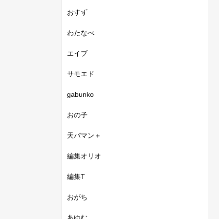
おすず
わたなべ
エイブ
サモエド
gabunko
おの子
天パマン＋
編集オリオ
編集T
おがち
あゆむ