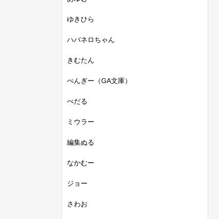
ゆきひら
ハバネロちゃん
きむたん
ぺんぎー（GA文庫）
ぺだる
ミウラー
編集ぬる
なかむー
ジョー
さわお