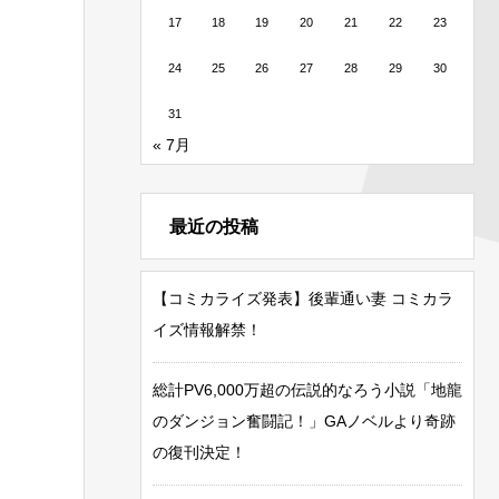
17
18
19
20
21
22
23
24
25
26
27
28
29
30
31
« 7月
最近の投稿
【コミカライズ発表】後輩通い妻 コミカラ
イズ情報解禁！
総計PV6,000万超の伝説的なろう小説「地龍
のダンジョン奮闘記！」GAノベルより奇跡
の復刊決定！