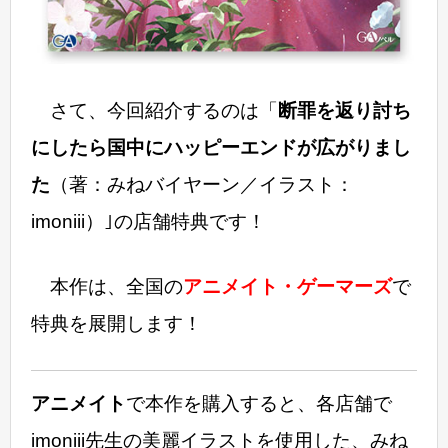
さて、今回紹介するのは「
断罪を返り討ち
にしたら国中にハッピーエンドが広がりまし
た
（著：みねバイヤーン／イラスト：
imoniii）｣の店舗特典です！
本作は、全国の
アニメイト・ゲーマーズ
で
特典を展開します！
アニメイト
で本作を購入すると、各店舗で
imoniii先生の美麗イラストを使用した、みね