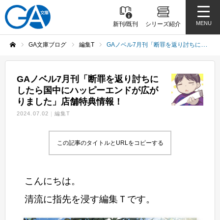
MENU
新刊/既刊
シリーズ紹介
GA文庫ブログ
編集T
GAノベル7月刊「断罪を返り討ちにしたら国中にハッピーエンドが広がりました」店舗特典情報！
ホーム
GAノベル7月刊「断罪を返り討ちに
したら国中にハッピーエンドが広が
りました」店舗特典情報！
2024.07.02
編集T
この記事のタイトルとURLをコピーする
こんにちは。
清流に指先を浸す編集Ｔです。