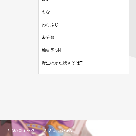
もな
わらふじ
未分類
編集長K村
野生のかた焼きそばT
GAコミック
ガンガンGA