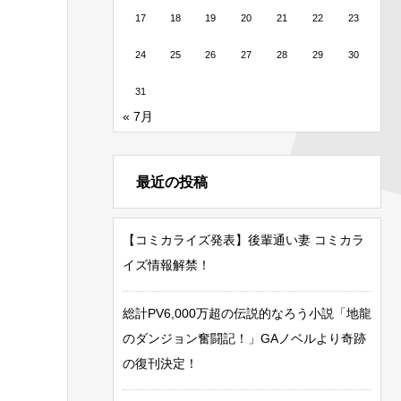
17
18
19
20
21
22
23
24
25
26
27
28
29
30
31
« 7月
最近の投稿
【コミカライズ発表】後輩通い妻 コミカラ
イズ情報解禁！
総計PV6,000万超の伝説的なろう小説「地龍
のダンジョン奮闘記！」GAノベルより奇跡
の復刊決定！