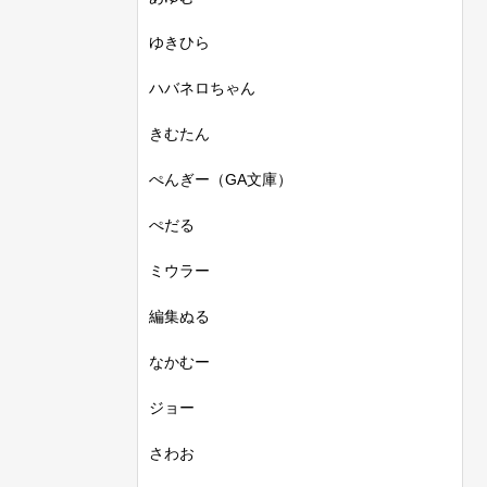
ゆきひら
ハバネロちゃん
きむたん
ぺんぎー（GA文庫）
ぺだる
ミウラー
編集ぬる
なかむー
ジョー
さわお