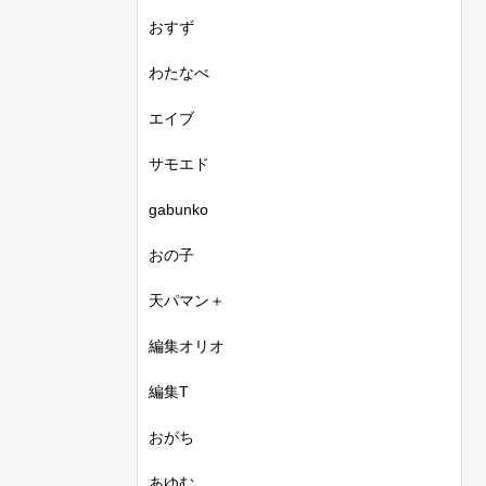
おすず
わたなべ
エイブ
サモエド
gabunko
おの子
天パマン＋
編集オリオ
編集T
おがち
あゆむ