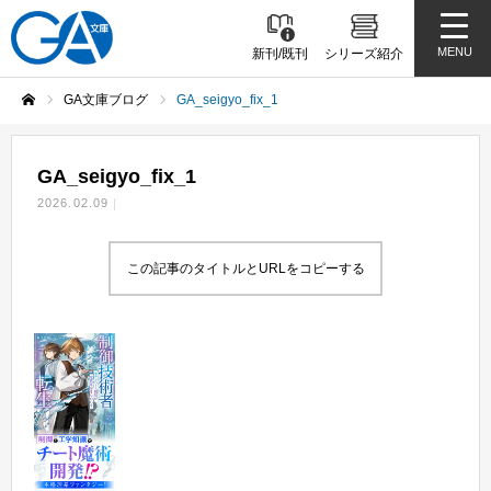
MENU
新刊/既刊
シリーズ紹介
GA文庫ブログ
GA_seigyo_fix_1
ホーム
GA_seigyo_fix_1
2026.02.09
この記事のタイトルとURLをコピーする