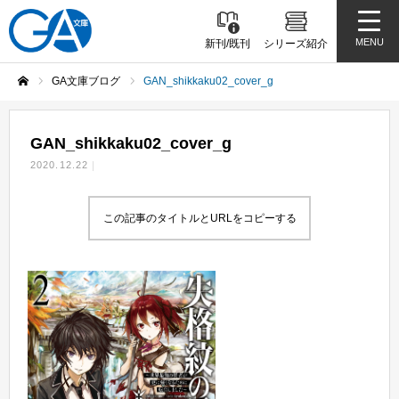
MENU
新刊/既刊
シリーズ紹介
GA文庫ブログ
GAN_shikkaku02_cover_g
ホーム
GAN_shikkaku02_cover_g
2020.12.22
この記事のタイトルとURLをコピーする