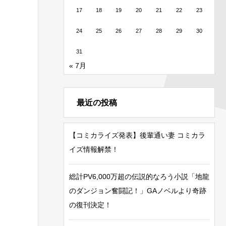
17
18
19
20
21
22
23
24
25
26
27
28
29
30
31
« 7月
最近の投稿
【コミカライズ発表】後輩通い妻 コミカラ
イズ情報解禁！
総計PV6,000万超の伝説的なろう小説「地龍
のダンジョン奮闘記！」GAノベルより奇跡
の復刊決定！