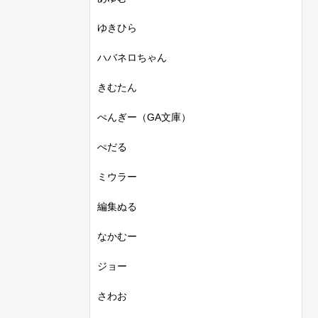
ゆきひら
ハバネロちゃん
きむたん
ぺんぎー（GA文庫）
ぺだる
ミウラー
編集ぬる
なかむー
ジョー
さわお