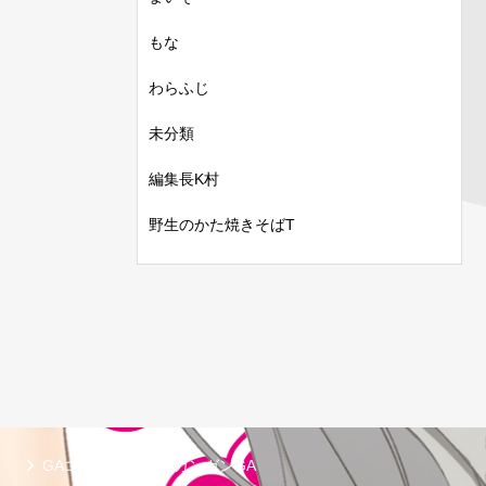
もな
わらふじ
未分類
編集長K村
野生のかた焼きそばT
GAコミック
ガンガンGA