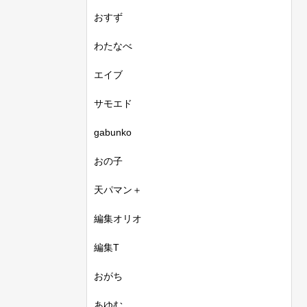
おすず
わたなべ
エイブ
サモエド
gabunko
おの子
天パマン＋
編集オリオ
編集T
おがち
あゆむ