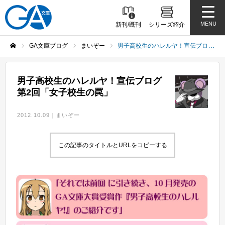
MENU
新刊/既刊
シリーズ紹介
GA文庫ブログ
まいぞー
男子高校生のハレルヤ！宣伝ブログ第2回「女子校生の罠」
ホーム
男子高校生のハレルヤ！宣伝ブログ
第2回「女子校生の罠」
2012.10.09
まいぞー
この記事のタイトルとURLをコピーする