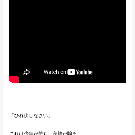
「ひれ伏しなさい」
これは少年が堕ち、美神が騙る、