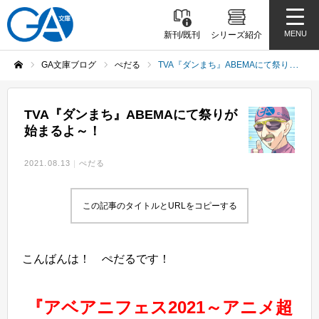
MENU
新刊/既刊
シリーズ紹介
GA文庫ブログ
ぺだる
TVA『ダンまち』ABEMAにて祭りが始まるよ～！
ホーム
TVA『ダンまち』ABEMAにて祭りが
始まるよ～！
2021.08.13
ぺだる
この記事のタイトルとURLをコピーする
こんばんは！ ぺだるです！
『アベアニフェス2021～アニメ超