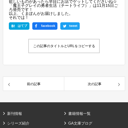
欲しいものがあったら早目にお店でゲットしてくださいね☆
「魔王子グレイの勇者生活（チートライフ）」は11月15日ご
ろ発売です！
以上、くまぽんがお届けしました。
それでは！
はてブ
facebook
tweet
この記事のタイトルとURLをコピーする
前の記事
次の記事
新刊情報
書籍情報一覧
シリーズ紹介
GA文庫ブログ