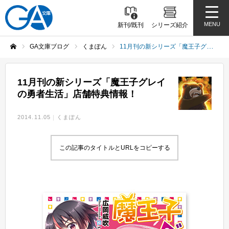
MENU
新刊/既刊
シリーズ紹介
GA文庫ブログ
くまぽん
11月刊の新シリーズ「魔王子グレイの勇者生活」店舗特典情報！
ホーム
11月刊の新シリーズ「魔王子グレイ
の勇者生活」店舗特典情報！
2014.11.05
くまぽん
この記事のタイトルとURLをコピーする