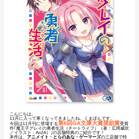
こんにちは。
11月に入って寒くなってきましたね。くまぽんです。
第6回GA文庫大賞奨励賞
今回は11月刊に登場する
受賞
作｢魔王子グレイの勇者生活（チートライフ）（著：広岡威吹
／イラスト：An2A）｣の店舗特典のご紹介です！
本作は、
アニメイト・とらのあな・ゲーマーズ
の三店舗で特