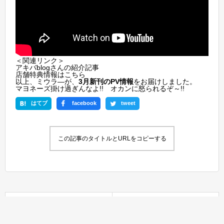
＜関連リンク＞
アキバblogさんの
紹介記事
店舗特典情報は
こちら
以上、ミウラ―が、
3月新刊のPV情報
をお届けしました。
マヨネーズ掛け過ぎんなよ!! オカンに怒られるぞ～!!
はてブ
facebook
tweet
この記事のタイトルとURLをコピーする
前の記事
次の記事