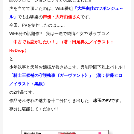
品のプロモーションビデオが完成しました!!
声を当てて頂いたのは、WEB番組
「大坪由佳のツボンジュ～
ル」
でもお馴染の
声優・大坪由佳さん
です。
今回、PVを制作したのは……
WEB発の話題作!! 実は一途で純情乙女??系ラブコメ
「中古でも恋がしたい！」（著：田尾典丈／イラスト：
ReDrop）
と
少年執事と天然お嬢様が巻き起こす、異能学園下剋上バトル!!
「騎士王候補の守護執事《ガーヴァント》」（著：伊藤ヒロ
／イラスト：黒銀）
の2作品です。
作品それぞれの魅力を十二分に引き出した、
珠玉のPV
です。
存分に堪能してください!!