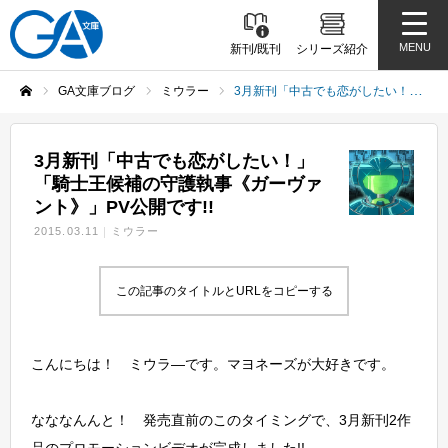
MENU
新刊/既刊
シリーズ紹介
GA文庫ブログ
ミウラー
3月新刊「中古でも恋がしたい！」「騎士王候補の守護執事《ガーヴァント》」PV公開です!!
ホーム
3月新刊「中古でも恋がしたい！」
「騎士王候補の守護執事《ガーヴァ
ント》」PV公開です!!
2015.03.11
ミウラー
この記事のタイトルとURLをコピーする
こんにちは！ ミウラ―です。マヨネーズが大好きです。
なななんんと！ 発売直前のこのタイミングで、3月新刊2作