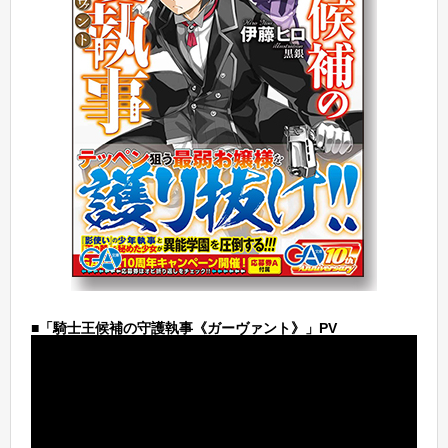
■「騎士王候補の守護執事《ガーヴァント》」PV