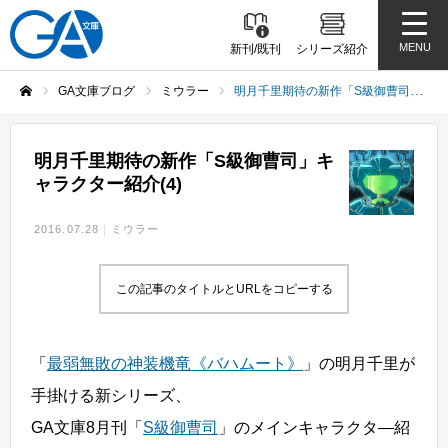
MENU
新刊/既刊
シリーズ紹介
GA文庫ブログ
ミウラー
明月千里期待の新作「S級御曹司」キャラクター紹介(4)
ホーム
明月千里期待の新作「S級御曹司」キ
ャラクター紹介(4)
2016.07.28
ミウラー
この記事のタイトルとURLをコピーする
「
最弱無敗の神装機竜《バハムート》
」の明月千里が
手掛ける新シリーズ、
GA文庫8月刊「
S級御曹司
」のメインキャラクタ―紹