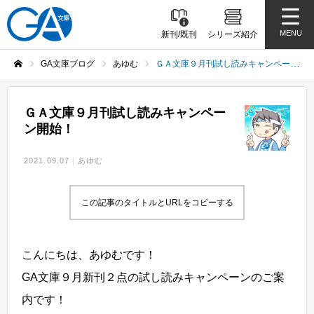
MENU
新刊/既刊
シリーズ紹介
GA文庫ブログ
あゆむ
ＧＡ文庫９月刊試し読みキャンペーン開始！
ホーム
ＧＡ文庫９月刊試し読みキャンペー
ン開始！
2021.09.07
あゆむ
この記事のタイトルとURLをコピーする
こんにちは、あゆむです！
GA文庫９月新刊２点の試し読みキャンペーンのご案
内です！