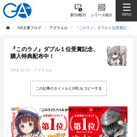
MENU
新刊/既刊
シリーズ紹介
GA文庫ブログ
アズラエル
『このラノ』ダブル１位受賞記念、購入特典配布中！
ホーム
『このラノ』ダブル１位受賞記念、
購入特典配布中！
2016.12.01
アズラエル
この記事のタイトルとURLをコピーする