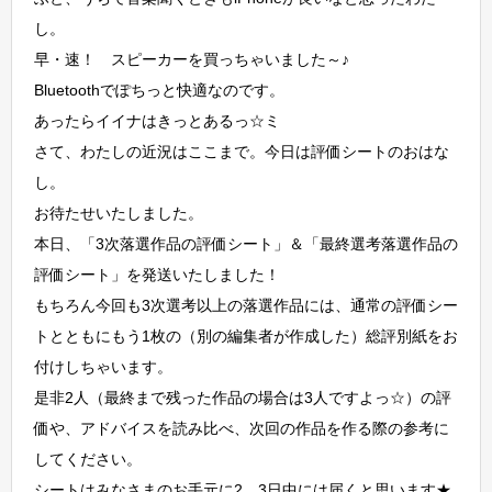
し。
早・速！ スピーカーを買っちゃいました～♪
Bluetoothでぽちっと快適なのです。
あったらイイナはきっとあるっ☆ミ
さて、わたしの近況はここまで。今日は評価シートのおはな
し。
お待たせいたしました。
本日、「3次落選作品の評価シート」＆「最終選考落選作品の
評価シート」を発送いたしました！
もちろん今回も3次選考以上の落選作品には、通常の評価シー
トとともにもう1枚の（別の編集者が作成した）総評別紙をお
付けしちゃいます。
是非2人（最終まで残った作品の場合は3人ですよっ☆）の評
価や、アドバイスを読み比べ、次回の作品を作る際の参考に
してください。
シートはみなさまのお手元に2、3日中には届くと思います★