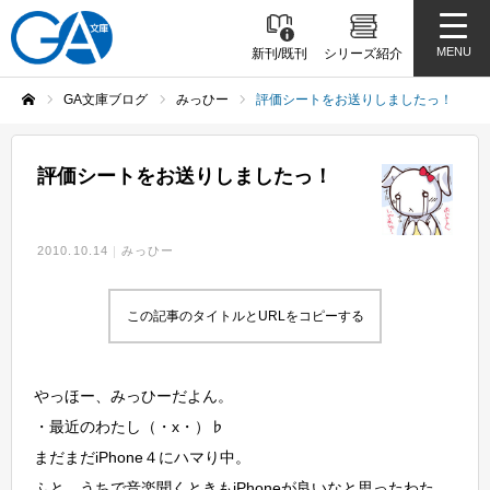
MENU
新刊/既刊
シリーズ紹介
GA文庫ブログ
みっひー
評価シートをお送りしましたっ！
ホーム
評価シートをお送りしましたっ！
2010.10.14
みっひー
この記事のタイトルとURLをコピーする
やっほー、みっひーだよん。
・最近のわたし（・x・）♭
まだまだiPhone４にハマり中。
ふと、うちで音楽聞くときもiPhoneが良いなと思ったわた