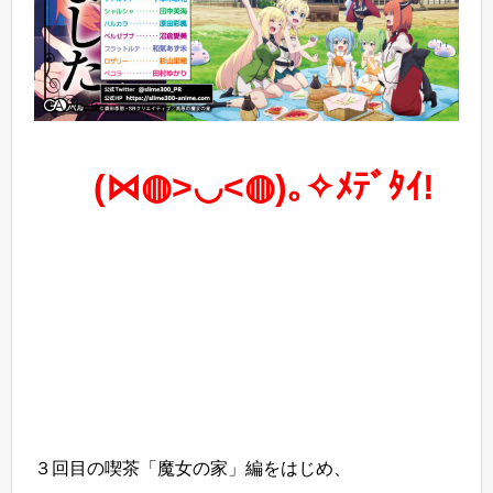
(⋈◍>◡<◍)｡✧ﾒﾃﾞﾀｲ!
３回目の喫茶「魔女の家」編をはじめ、