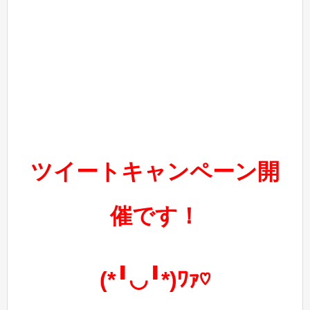
ツイートキャンペーン
開
催です！
(*╹◡╹*)ﾜｧ♡