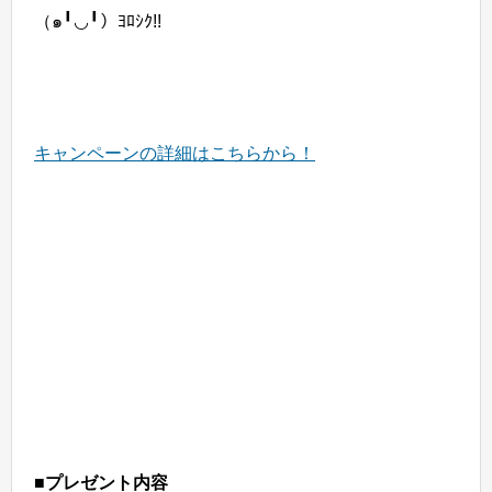
（๑╹◡╹）ﾖﾛｼｸ!!
キャンペーンの詳細はこちらから！
■プレゼント内容