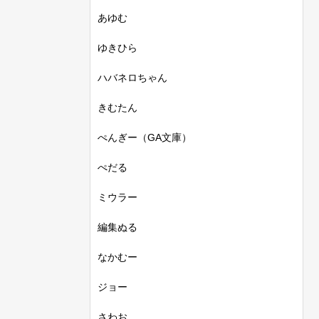
あゆむ
ゆきひら
ハバネロちゃん
きむたん
ぺんぎー（GA文庫）
ぺだる
ミウラー
編集ぬる
なかむー
ジョー
さわお