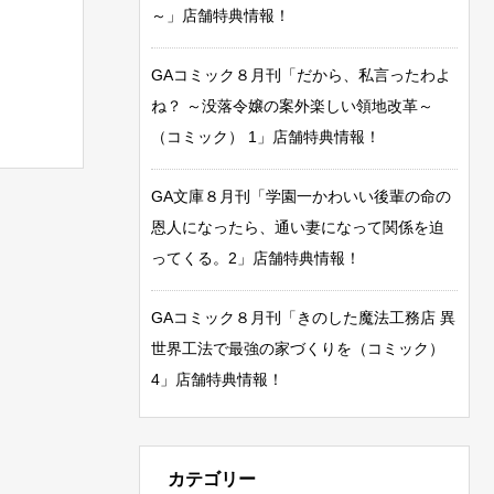
～」店舗特典情報！
GAコミック８月刊「だから、私言ったわよ
ね？ ～没落令嬢の案外楽しい領地改革～
（コミック） 1」店舗特典情報！
GA文庫８月刊「学園一かわいい後輩の命の
恩人になったら、通い妻になって関係を迫
ってくる。2」店舗特典情報！
GAコミック８月刊「きのした魔法工務店 異
世界工法で最強の家づくりを（コミック）
4」店舗特典情報！
カテゴリー