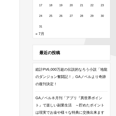
17
18
19
20
21
22
23
24
25
26
27
28
29
30
31
« 7月
最近の投稿
総計PV6,000万超の伝説的なろう小説「地龍
のダンジョン奮闘記！」GAノベルより奇跡
の復刊決定！
GAノベル８月刊「アプリ『異世界ポイン
ト』で楽しい副業生活 ～貯めたポイント
は現実でお金や様々な特典に交換出来ます