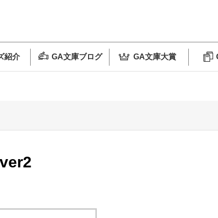
ズ紹介
GA文庫ブログ
GA文庫大賞
er2