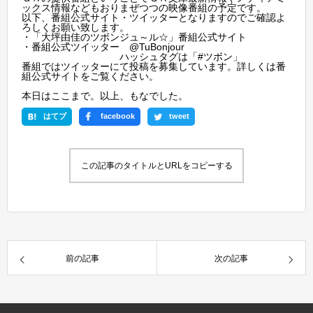
ックス情報などもおりまぜつつの映像番組の予定です。
以下、番組公式サイト・ツイッターとなりますのでご確認よ
ろしくお願い致します。
・
「大坪由佳のツボンジュ～ル☆」番組公式サイト
・
番組公式ツイッター @TuBonjour
ハッシュタグは「#ツボン」
番組ではツイッターにて投稿を募集しています。詳しくは番
組公式サイトをご覧ください。
本日はここまで。以上、もなでした。
はてブ
facebook
tweet
この記事のタイトルとURLをコピーする
前の記事
次の記事