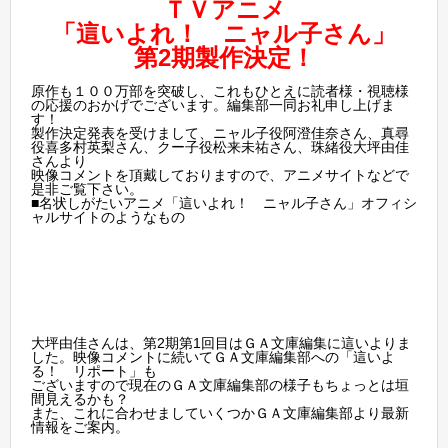
ＴＶアニメ
「這いよれ！ ニャル子さん」
第2期製作決定！
原作も１００万部を突破し、これもひとえに読者様・視聴様
の応援のおかげでございます。編集部一同お礼申し上げま
す！
製作決定発表を受けまして、ニャル子役阿澄佳奈さん、真尋
役喜多村英梨さん、クー子役松来未祐さん、珠緒役大坪由佳
さんより
映像コメントを頂戴しておりますので、アニメサイトなどで
是非ご覧下さい。
■
名状しがたいアニメ「這いよれ！ ニャル子さん」オフィシ
ャルサイトのようなもの
大坪由佳さんは、第2期第1回目はＧＡ文庫編集に這いよりま
した。映像コメントに続いてＧＡ文庫編集部への「這いよ
る！ リポート」も
ございますので現在のＧＡ文庫編集部の様子もちょっとは垣
間見えるかも？
また、これに合わせましていくつかＧＡ文庫編集部より最新
情報をご案内。