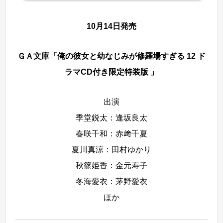
10月14日発売
ＧＡ文庫「俺の彼女と幼なじみが修羅場すぎる 12 ド
ラマCD付き限定特装版 」
出演
季堂鋭太：逢坂良太
春咲千和：赤﨑千夏
夏川真涼：田村ゆかり
秋篠姫香：金元寿子
冬海愛衣：茅野愛衣
ほか