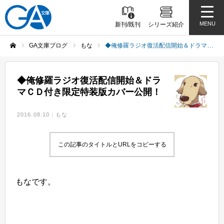
MENU
新刊/既刊
シリーズ紹介
GA文庫ブログ
もな
◆俺修羅ラジオ復活配信開始＆ドラマＣＤ付き限定特装版カバー公開！
ホーム
◆俺修羅ラジオ復活配信開始＆ドラ
マＣＤ付き限定特装版カバー公開！
2016.08.10
もな
この記事のタイトルとURLをコピーする
もなです。